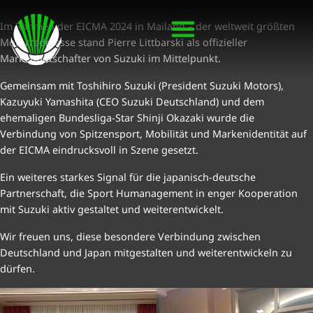
Im Rahmen der EICMA 2024 in Mailand – der weltweit größten
Motorradmesse stand Pierre Littbarski als offizieller
Markenbotschafter von Suzuki im Mittelpunkt.
Gemeinsam mit Toshihiro Suzuki (President Suzuki Motors),
Kazuyuki Yamashita (CEO Suzuki Deutschland) und dem
ehemaligen Bundesliga-Star Shinji Okazaki wurde die
Verbindung von Spitzensport, Mobilität und Markenidentität auf
der EICMA eindrucksvoll in Szene gesetzt.
Ein weiteres starkes Signal für die japanisch-deutsche
Partnerschaft, die Sport Humanagement in enger Kooperation
mit Suzuki aktiv gestaltet und weiterentwickelt.
Wir freuen uns, diese besondere Verbindung zwischen
Deutschland und Japan mitgestalten und weiterentwickeln zu
dürfen.