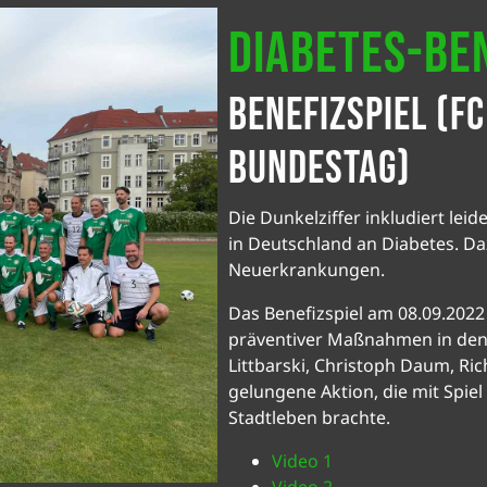
Diabetes-Ben
Benefizspiel (FC
Bundestag)
Die Dunkelziffer inkludiert le
in Deutschland an Diabetes. D
Neuerkrankungen.
Das Benefizspiel am 08.09.2022
präventiver Maßnahmen in den F
Littbarski, Christoph Daum, Ri
gelungene Aktion, die mit Spie
Stadtleben brachte.
Video 1
Video 2