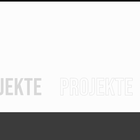
agement
Wir vermitteln Sportexperten
Stark in Oste